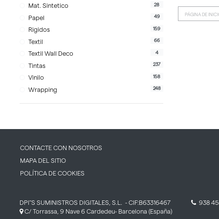
28
Mat. Sintetico
PÁGINA DE INIC
49
Papel
159
Rigidos
66
Textil
4
Textil Wall Deco
237
Tintas
158
Vinilo
248
Wrapping
CONTACTE CON NOSOTROS
MAPA DEL SITIO
POLÍTICA DE COOKIES
DPI''S SUMINISTROS DIGITALES, S.L.
- CIF:B63316467
938 45
C/ Torrassa, 9 Nave 6
Cardedeu-
Barcelona
(España)