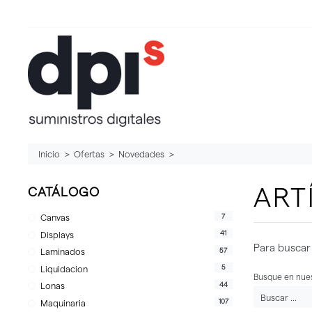
Inicio
Ofertas
Novedades
ART
CATÁLOGO
7
Canvas
41
Displays
Para buscar 
57
Laminados
5
Liquidacion
Busque en nues
44
Lonas
107
Maquinaria