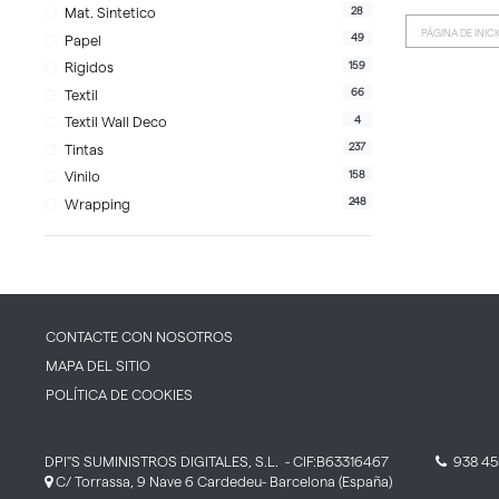
28
Mat. Sintetico
PÁGINA DE INIC
49
Papel
159
Rigidos
66
Textil
4
Textil Wall Deco
237
Tintas
158
Vinilo
248
Wrapping
CONTACTE CON NOSOTROS
MAPA DEL SITIO
POLÍTICA DE COOKIES
DPI''S SUMINISTROS DIGITALES, S.L.
- CIF:B63316467
938 45
C/ Torrassa, 9 Nave 6
Cardedeu-
Barcelona
(España)