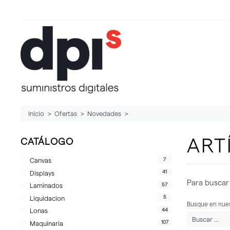
Inicio
Ofertas
Novedades
ART
CATÁLOGO
7
Canvas
41
Displays
Para buscar 
57
Laminados
5
Liquidacion
Busque en nues
44
Lonas
107
Maquinaria