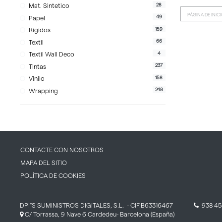
28
Mat. Sintetico
PÁGINA DE INIC
49
Papel
159
Rigidos
66
Textil
4
Textil Wall Deco
237
Tintas
158
Vinilo
248
Wrapping
CONTACTE CON NOSOTROS
MAPA DEL SITIO
POLÍTICA DE COOKIES
DPI''S SUMINISTROS DIGITALES, S.L.
- CIF:B63316467
938 45
C/ Torrassa, 9 Nave 6
Cardedeu-
Barcelona
(España)