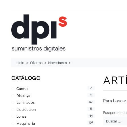
Inicio
Ofertas
Novedades
ART
CATÁLOGO
7
Canvas
41
Displays
Para buscar 
57
Laminados
5
Liquidacion
Busque en nues
44
Lonas
107
Maquinaria