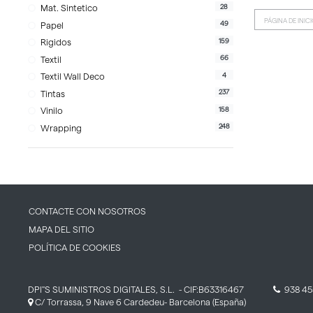
28
Mat. Sintetico
PÁGINA DE INIC
49
Papel
159
Rigidos
66
Textil
4
Textil Wall Deco
237
Tintas
158
Vinilo
248
Wrapping
CONTACTE CON NOSOTROS
MAPA DEL SITIO
POLÍTICA DE COOKIES
DPI''S SUMINISTROS DIGITALES, S.L.
- CIF:B63316467
938 45
C/ Torrassa, 9 Nave 6
Cardedeu-
Barcelona
(España)