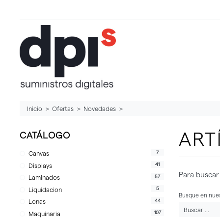
Inicio
Ofertas
Novedades
ART
CATÁLOGO
7
Canvas
41
Displays
Para buscar 
57
Laminados
5
Liquidacion
Busque en nues
44
Lonas
107
Maquinaria