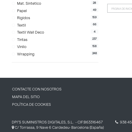
28
Mat. Sintetico
PÁGINA DE INIC
49
Papel
159
Rigidos
66
Textil
4
Textil Wall Deco
237
Tintas
158
Vinilo
248
Wrapping
CONTACTE CON NOSOTROS
MAPA DEL SITIO
POLÍTICA DE COOKIES
DPI''S SUMINISTROS DIGITALES, S.L.
- CIF:B63316467
938 45
C/ Torrassa, 9 Nave 6
Cardedeu-
Barcelona
(España)