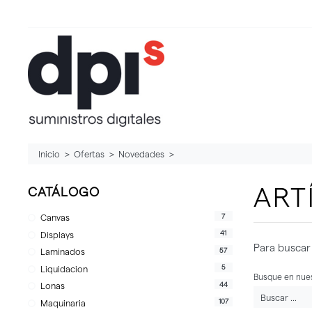
Inicio
Ofertas
Novedades
ART
CATÁLOGO
7
Canvas
41
Displays
Para buscar 
57
Laminados
5
Liquidacion
Busque en nues
44
Lonas
107
Maquinaria