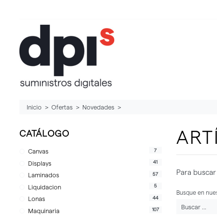
Inicio
Ofertas
Novedades
ART
CATÁLOGO
7
Canvas
41
Displays
Para buscar 
57
Laminados
5
Liquidacion
Busque en nues
44
Lonas
107
Maquinaria