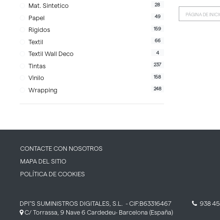
28
Mat. Sintetico
PÁGINA DE INIC
49
Papel
159
Rigidos
66
Textil
4
Textil Wall Deco
237
Tintas
158
Vinilo
248
Wrapping
CONTACTE CON NOSOTROS
MAPA DEL SITIO
POLÍTICA DE COOKIES
DPI''S SUMINISTROS DIGITALES, S.L.
- CIF:B63316467
938 45
C/ Torrassa, 9 Nave 6
Cardedeu-
Barcelona
(España)