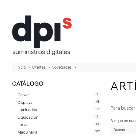
Inicio
Ofertas
Novedades
ART
CATÁLOGO
7
Canvas
41
Displays
Para buscar 
57
Laminados
5
Liquidacion
Busque en nues
44
Lonas
107
Maquinaria