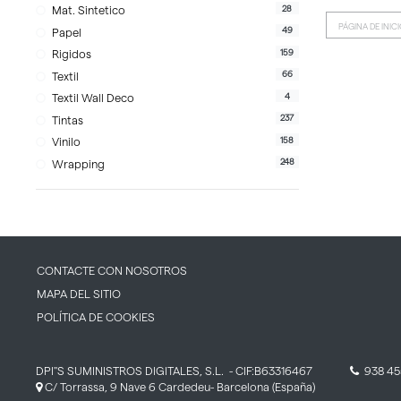
28
Mat. Sintetico
PÁGINA DE INIC
49
Papel
159
Rigidos
66
Textil
4
Textil Wall Deco
237
Tintas
158
Vinilo
248
Wrapping
CONTACTE CON NOSOTROS
MAPA DEL SITIO
POLÍTICA DE COOKIES
DPI''S SUMINISTROS DIGITALES, S.L.
- CIF:B63316467
938 45
C/ Torrassa, 9 Nave 6
Cardedeu-
Barcelona
(España)