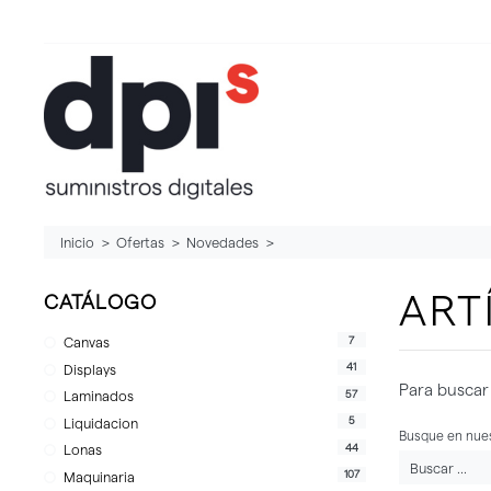
Inicio
Ofertas
Novedades
ART
CATÁLOGO
7
Canvas
41
Displays
Para buscar 
57
Laminados
5
Liquidacion
Busque en nues
44
Lonas
107
Maquinaria