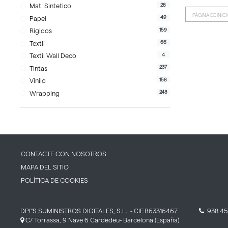
28
Mat. Sintetico
PÁGINA DE INIC
49
Papel
159
Rigidos
66
Textil
4
Textil Wall Deco
237
Tintas
158
Vinilo
248
Wrapping
CONTACTE CON NOSOTROS
MAPA DEL SITIO
POLÍTICA DE COOKIES
DPI''S SUMINISTROS DIGITALES, S.L.
- CIF:B63316467
938 45
C/ Torrassa, 9 Nave 6
Cardedeu-
Barcelona
(España)