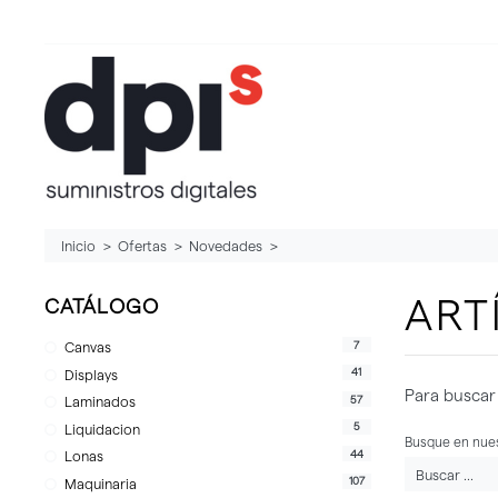
Inicio
Ofertas
Novedades
ART
CATÁLOGO
7
Canvas
41
Displays
Para buscar 
57
Laminados
5
Liquidacion
Busque en nues
44
Lonas
107
Maquinaria