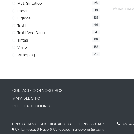
28
Mat. Sintetico
PÁGINA DE INIC
49
Papel
159
Rigidos
66
Textil
4
Textil Wall Deco
237
Tintas
158
Vinilo
248
Wrapping
CONTACTE CON NOSOTROS
MAPA DEL SITIO
POLÍTICA DE COOKIES
DPI''S SUMINISTROS DIGITALES, S.L.
- CIF:B63316467
938 45
C/ Torrassa, 9 Nave 6
Cardedeu-
Barcelona
(España)