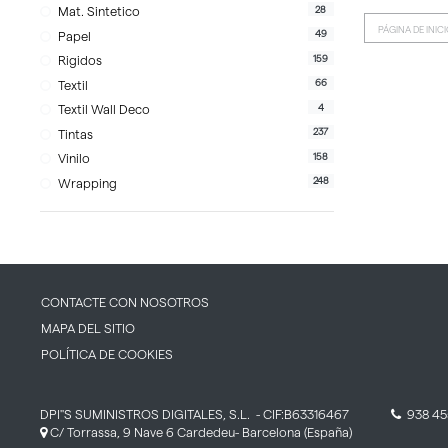
28
Mat. Sintetico
PÁGINA DE INIC
49
Papel
159
Rigidos
66
Textil
4
Textil Wall Deco
237
Tintas
158
Vinilo
248
Wrapping
CONTACTE CON NOSOTROS
MAPA DEL SITIO
POLÍTICA DE COOKIES
DPI''S SUMINISTROS DIGITALES, S.L.
- CIF:B63316467
938 45
C/ Torrassa, 9 Nave 6
Cardedeu-
Barcelona
(España)