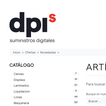
Inicio
Ofertas
Novedades
ART
CATÁLOGO
7
Canvas
41
Displays
Para buscar 
57
Laminados
5
Liquidacion
Busque en nues
44
Lonas
107
Maquinaria