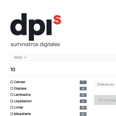
Inicio
10
canvas
7
displays
41
laminados
57
No hay res
liquidacion
5
lonas
44
maquinaria
107