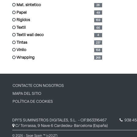
mat. sintetico
28
papel
49
rigidos
159
textil
66
textil wall deco
4
tintas
237
vinilo
158
wrapping
248
CONTACTE CON NOSOTROS
MAPA DEL SITIO
POLÍTICA DE COOKIES
DPI''S SUMINISTROS DIGITALES, S.L.
- CIF:B63316467
938 45
C/ Torrassa, 9 Nave 6
Cardedeu-
Barcelona
(España)
© 2026 - Sage Spain ™ (v.20.27)