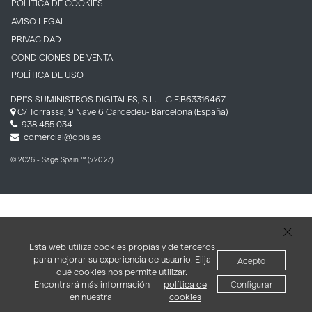
POLÍTICA DE COOKIES
AVISO LEGAL
PRIVACIDAD
CONDICIONES DE VENTA
POLÍTICA DE USO
DPI''S SUMINISTROS DIGITALES, S.L.
- CIF:B63316467
C/ Torrassa, 9 Nave 6
Cardedeu-
Barcelona
(España)
938 455 034
comercial@dpis.es
© 2026 - Sage Spain ™ (v.20.27)
Esta web utiliza cookies propias y de terceros
para mejorar su experiencia de usuario. Elija
Acepto
qué cookies nos permite utilizar.
Encontrará más información
política de
Configurar
en nuestra
cookies