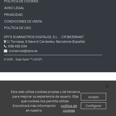
POLÍTICA DE COOKIES
AVISO LEGAL
PRIVACIDAD
CONDICIONES DE VENTA
POLÍTICA DE USO
DPI''S SUMINISTROS DIGITALES, S.L.
- CIF:B63316467
C/ Torrassa, 9 Nave 6
Cardedeu-
Barcelona
(España)
938 455 034
comercial@dpis.es
© 2026 - Sage Spain ™ (v.20.27)
Esta web utiliza cookies propias y de terceros
para mejorar su experiencia de usuario. Elija
Acepto
qué cookies nos permite utilizar.
Encontrará más información
política de
Configurar
en nuestra
cookies