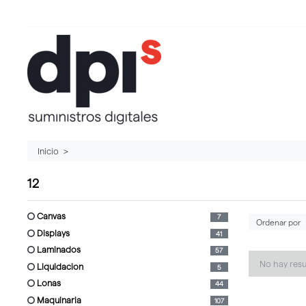
Inicio
12
canvas
7
displays
41
laminados
57
No hay res
liquidacion
5
lonas
44
maquinaria
107