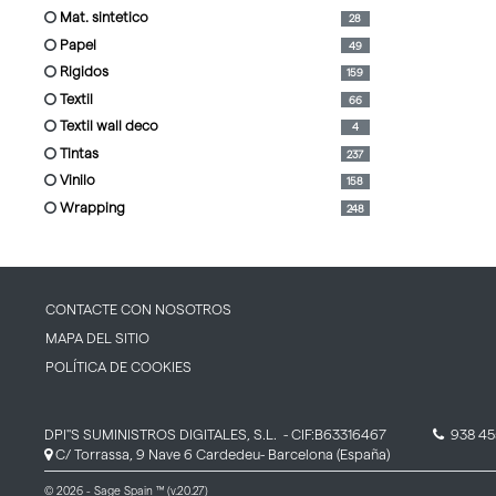
mat. sintetico
28
papel
49
rigidos
159
textil
66
textil wall deco
4
tintas
237
vinilo
158
wrapping
248
CONTACTE CON NOSOTROS
MAPA DEL SITIO
POLÍTICA DE COOKIES
DPI''S SUMINISTROS DIGITALES, S.L.
- CIF:B63316467
938 45
C/ Torrassa, 9 Nave 6
Cardedeu-
Barcelona
(España)
© 2026 - Sage Spain ™ (v.20.27)