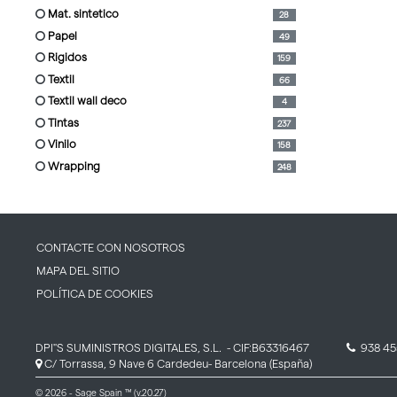
mat. sintetico
28
papel
49
rigidos
159
textil
66
textil wall deco
4
tintas
237
vinilo
158
wrapping
248
CONTACTE CON NOSOTROS
MAPA DEL SITIO
POLÍTICA DE COOKIES
DPI''S SUMINISTROS DIGITALES, S.L.
- CIF:B63316467
938 45
C/ Torrassa, 9 Nave 6
Cardedeu-
Barcelona
(España)
© 2026 - Sage Spain ™ (v.20.27)