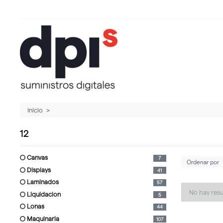
Inicio
12
canvas
7
displays
41
laminados
57
No hay res
liquidacion
5
lonas
44
maquinaria
107