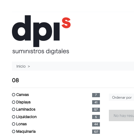
Inicio
08
canvas
7
displays
41
laminados
57
No hay res
liquidacion
5
lonas
44
maquinaria
107