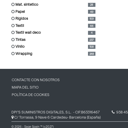
mat. sintetico
28
papel
49
rigidos
159
textil
66
textil wall deco
4
tintas
237
vinilo
158
wrapping
248
CONTACTE CON NOSOTROS
MAPA DEL SITIO
POLÍTICA DE COOKIES
DPI''S SUMINISTROS DIGITALES, S.L.
- CIF:B63316467
938 45
C/ Torrassa, 9 Nave 6
Cardedeu-
Barcelona
(España)
© 2026 - Sage Spain ™ (v.20.27)