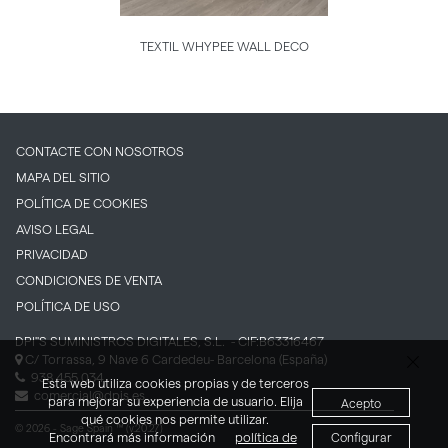
TEXTIL WHYPEE WALL DECO
CONTACTE CON NOSOTROS
MAPA DEL SITIO
POLÍTICA DE COOKIES
AVISO LEGAL
PRIVACIDAD
CONDICIONES DE VENTA
POLÍTICA DE USO
DPI''S SUMINISTROS DIGITALES, S.L.
- CIF:B63316467
C/ Torrassa, 9 Nave 6
Cardedeu-
Barcelona
(España)
938 455 034
Esta web utiliza cookies propias y de terceros
comercial@dpis.es
para mejorar su experiencia de usuario. Elija
Acepto
qué cookies nos permite utilizar.
© 2026 - Sage Spain ™ (v.20.27)
Encontrará más información
política de
Configurar