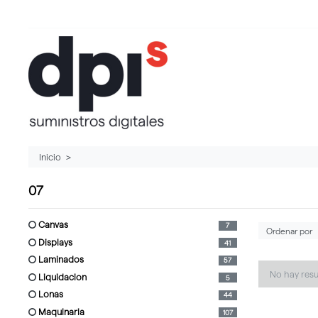
Inicio
07
canvas
7
displays
41
laminados
57
No hay res
liquidacion
5
lonas
44
maquinaria
107