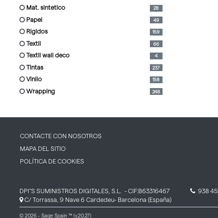
mat. sintetico
28
papel
49
rigidos
159
textil
66
textil wall deco
4
tintas
237
vinilo
158
wrapping
248
CONTACTE CON NOSOTROS
MAPA DEL SITIO
POLÍTICA DE COOKIES
DPI''S SUMINISTROS DIGITALES, S.L.
- CIF:B63316467
938 45
C/ Torrassa, 9 Nave 6
Cardedeu-
Barcelona
(España)
© 2026 - Sage Spain ™ (v.20.27)