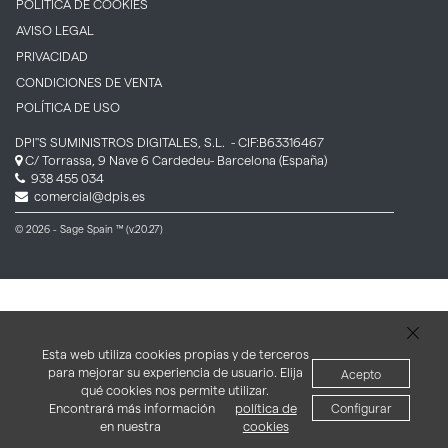
POLÍTICA DE COOKIES
AVISO LEGAL
PRIVACIDAD
CONDICIONES DE VENTA
POLÍTICA DE USO
DPI''S SUMINISTROS DIGITALES, S.L.
- CIF:B63316467
C/ Torrassa, 9 Nave 6
Cardedeu-
Barcelona
(España)
938 455 034
comercial@dpis.es
© 2026 - Sage Spain ™ (v.20.27)
Esta web utiliza cookies propias y de terceros
para mejorar su experiencia de usuario. Elija
Acepto
qué cookies nos permite utilizar.
Encontrará más información
política de
Configurar
en nuestra
cookies