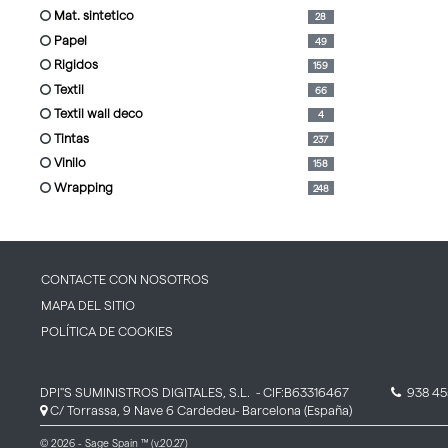
mat. sintetico
28
papel
49
rigidos
159
textil
66
textil wall deco
4
tintas
237
vinilo
158
wrapping
248
CONTACTE CON NOSOTROS
MAPA DEL SITIO
POLÍTICA DE COOKIES
DPI''S SUMINISTROS DIGITALES, S.L.
- CIF:B63316467
938 45
C/ Torrassa, 9 Nave 6
Cardedeu-
Barcelona
(España)
© 2026 - Sage Spain ™ (v.20.27)