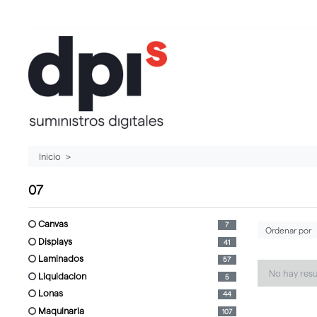
Inicio
07
canvas
7
displays
41
laminados
57
No hay res
liquidacion
5
lonas
44
maquinaria
107