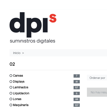
Inicio
02
canvas
7
displays
41
laminados
57
No hay res
liquidacion
5
lonas
44
maquinaria
107