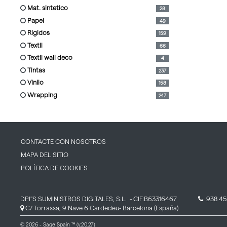
mat. sintetico
28
papel
49
rigidos
159
textil
66
textil wall deco
4
tintas
237
vinilo
158
wrapping
247
CONTACTE CON NOSOTROS
MAPA DEL SITIO
POLÍTICA DE COOKIES
DPI''S SUMINISTROS DIGITALES, S.L.
- CIF:B63316467
938 45
C/ Torrassa, 9 Nave 6
Cardedeu-
Barcelona
(España)
© 2026 - Sage Spain ™ (v.20.27)