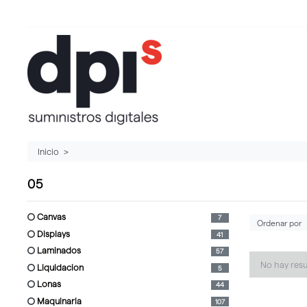
Inicio
05
canvas
7
displays
41
laminados
57
No hay res
liquidacion
5
lonas
44
maquinaria
107