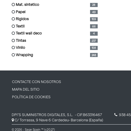
mat. sintetico
28
papel
49
rigidos
159
textil
66
textil wall deco
4
tintas
237
vinilo
158
wrapping
248
CONTACTE CON NOSOTROS
MAPA DEL SITIO
POLÍTICA DE COOKIES
DPI''S SUMINISTROS DIGITALES, S.L.
- CIF:B63316467
938 45
C/ Torrassa, 9 Nave 6
Cardedeu-
Barcelona
(España)
© 2026 - Sage Spain ™ (v.20.27)