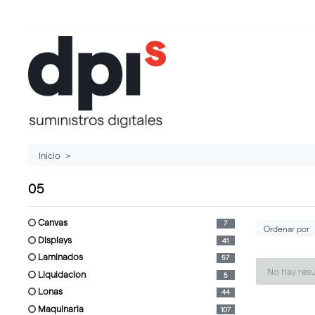
Inicio
05
canvas
7
displays
41
laminados
57
No hay res
liquidacion
5
lonas
44
maquinaria
107