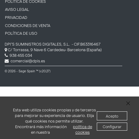
POLÍTICA DE COOKIES
AVISO LEGAL
PRIVACIDAD
CONDICIONES DE VENTA
POLÍTICA DE USO
DPI''S SUMINISTROS DIGITALES, S.L.
- CIF:B63316467
C/ Torrassa, 9 Nave 6
Cardedeu-
Barcelona
(España)
938 455 034
comercial@dpis.es
© 2026 - Sage Spain ™ (v.20.27)
Esta web utiliza cookies propias y de terceros
para mejorar su experiencia de usuario. Elija
Acepto
qué cookies nos permite utilizar.
Encontrará más información
política de
Configurar
en nuestra
cookies