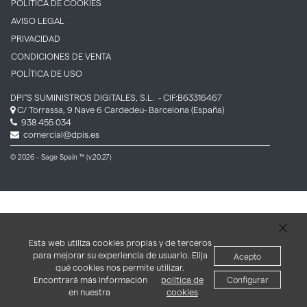
POLÍTICA DE COOKIES
AVISO LEGAL
PRIVACIDAD
CONDICIONES DE VENTA
POLÍTICA DE USO
DPI''S SUMINISTROS DIGITALES, S.L.
- CIF:B63316467
C/ Torrassa, 9 Nave 6
Cardedeu-
Barcelona
(España)
938 455 034
comercial@dpis.es
© 2026 - Sage Spain ™ (v.20.27)
Esta web utiliza cookies propias y de terceros
para mejorar su experiencia de usuario. Elija
Acepto
qué cookies nos permite utilizar.
Encontrará más información
política de
Configurar
en nuestra
cookies